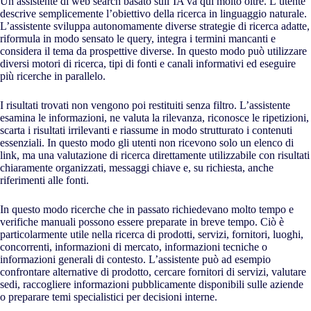
Un assistente di web search basato sull’IA va qui molto oltre. L’utente
descrive semplicemente l’obiettivo della ricerca in linguaggio naturale.
L’assistente sviluppa autonomamente diverse strategie di ricerca adatte,
riformula in modo sensato le query, integra i termini mancanti e
considera il tema da prospettive diverse. In questo modo può utilizzare
diversi motori di ricerca, tipi di fonti e canali informativi ed eseguire
più ricerche in parallelo.
I risultati trovati non vengono poi restituiti senza filtro. L’assistente
esamina le informazioni, ne valuta la rilevanza, riconosce le ripetizioni,
scarta i risultati irrilevanti e riassume in modo strutturato i contenuti
essenziali. In questo modo gli utenti non ricevono solo un elenco di
link, ma una valutazione di ricerca direttamente utilizzabile con risultati
chiaramente organizzati, messaggi chiave e, su richiesta, anche
riferimenti alle fonti.
In questo modo ricerche che in passato richiedevano molto tempo e
verifiche manuali possono essere preparate in breve tempo. Ciò è
particolarmente utile nella ricerca di prodotti, servizi, fornitori, luoghi,
concorrenti, informazioni di mercato, informazioni tecniche o
informazioni generali di contesto. L’assistente può ad esempio
confrontare alternative di prodotto, cercare fornitori di servizi, valutare
sedi, raccogliere informazioni pubblicamente disponibili sulle aziende
o preparare temi specialistici per decisioni interne.