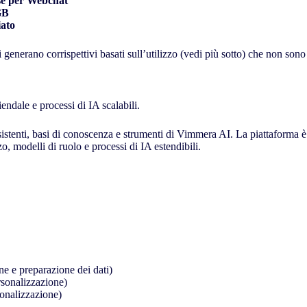
se per Webchat
GB
iato
generano corrispettivi basati sull’utilizzo (vedi più sotto) che non sono i
endale e processi di IA scalabili.
sistenti, basi di conoscenza e strumenti di Vimmera
AI
. La piattaforma è
zo, modelli di ruolo e processi di IA estendibili.
ne e preparazione dei dati)
rsonalizzazione)
sonalizzazione)