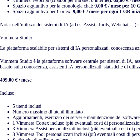
Vimmera Webchat (chatbot per intranet o internet):
69,00 € / me
Spazio aggiuntivo per la cronologia chat:
9,00 € / mese per 10 
Spazio aggiuntivo per Cortex:
9,00 € / mese per ogni 1 GB iniz
Nota: nell’utilizzo dei sistemi di IA (ad es. Assist, Tools, Webchat,…) si 
Vimmera Studio
La piattaforma scalabile per sistemi di IA personalizzati, conoscenza azi
Vimmera Studio è la piattaforma software centrale per sistemi di IA, as
basato sulla conoscenza, assistenti IA personalizzati, statistiche di utiliz
499,00 € / mese
Incluso:
5 utenti inclusi
Numero massimo di utenti illimitato
Aggiornamenti, esercizio dei server e manutenzione del software
1 Vimmera Cortex incluso (più eventuali costi di personalizzazio
3 Vimmera Assist personalizzati inclusi (più eventuali costi di pe
3 Vimmera Tool personalizzati inclusi (più eventuali costi di per
Statistiche di utilizzo incluse