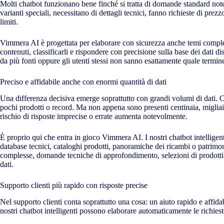
Molti chatbot funzionano bene finché si tratta di domande standard note 
varianti speciali, necessitano di dettagli tecnici, fanno richieste di pre
limiti.
Vimmera
AI
è progettata per elaborare con sicurezza anche temi compless
contenuti, classificarli e rispondere con precisione sulla base dei dati
da più fonti oppure gli utenti stessi non sanno esattamente quale termin
Preciso e affidabile anche con enormi quantità di dati
Una differenza decisiva emerge soprattutto con grandi volumi di dati. C
pochi prodotti o record. Ma non appena sono presenti centinaia, migliaia o
rischio di risposte imprecise o errate aumenta notevolmente.
È proprio qui che entra in gioco Vimmera
AI
. I nostri chatbot intellige
database tecnici, cataloghi prodotti, panoramiche dei ricambi o patrimon
complesse, domande tecniche di approfondimento, selezioni di prodotti o 
dati.
Supporto clienti più rapido con risposte precise
Nel supporto clienti conta soprattutto una cosa: un aiuto rapido e affida
nostri chatbot intelligenti possono elaborare automaticamente le richie