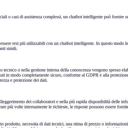
iali o casi di assistenza complessi, un chatbot intelligente può fornire
o essere resi più utilizzabili con un chatbot intelligente. In questo modo
nti simili.
io tecnico o nella gestione interna della conoscenza vengono spesso elab
tenuti in modo completamente sicuro, conforme al GDPR e alla protezion
ezza e protezione dei dati.
 alleggerimento dei collaboratori e nella più rapida disponibilità delle 
are più volte internamente le richieste, le risposte possono essere forni
ato prodotto, necessita di dati tecnici, una stima di prezzo o informazi