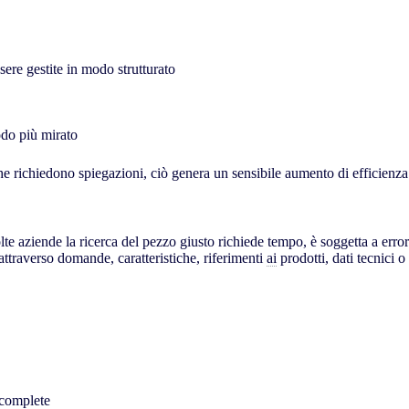
re gestite in modo strutturato
odo più mirato
che richiedono spiegazioni, ciò genera un sensibile aumento di efficienza
olte aziende la ricerca del pezzo giusto richiede tempo, è soggetta a erro
attraverso domande, caratteristiche, riferimenti
ai
prodotti, dati tecnici 
ncomplete