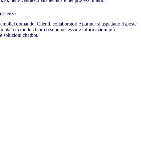
io, nelle vendite, nella tecnica e nei processi interni.
onoscenza
mplici domande. Clienti, collaboratori e partner si aspettano risposte
formulata in modo chiaro o sono necessarie informazioni più
e soluzioni chatbot.