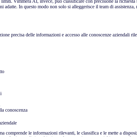
oi limiti. Vimmera
AI
, invece, può classificare con precisione la richiesta 
ni adatte. In questo modo non solo si alleggerisce il team di assistenza
izione precisa delle informazioni e accesso alle conoscenze aziendali ril
tto
i
i
ella conoscenza
aziendale
 comprende le informazioni rilevanti, le classifica e le mette a disposi