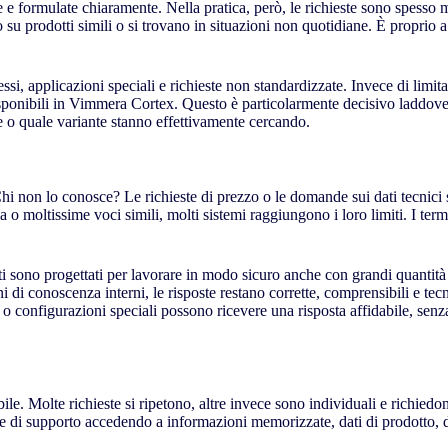
e formulate chiaramente. Nella pratica, però, le richieste sono spesso mo
zzo su prodotti simili o si trovano in situazioni non quotidiane. È propri
i, applicazioni speciali e richieste non standardizzate. Invece di limita
 disponibili in Vimmera Cortex. Questo è particolarmente decisivo laddove
e o quale variante stanno effettivamente cercando.
hi non lo conosce? Le richieste di prezzo o le domande sui dati tecnici
 moltissime voci simili, molti sistemi raggiungono i loro limiti. I termini
nti sono progettati per lavorare in modo sicuro anche con grandi quantità di
i di conoscenza interni, le risposte restano corrette, comprensibili e te
configurazioni speciali possono ricevere una risposta affidabile, senza 
bile. Molte richieste si ripetono, altre invece sono individuali e richie
ste di supporto accedendo a informazioni memorizzate, dati di prodotto,