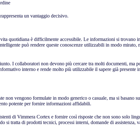
ordine
o rappresenta un vantaggio decisivo.
vita quotidiana è difficilmente accessibile. Le informazioni si trovano
intelligente può rendere queste conoscenze utilizzabili in modo mirato,
iunto. I collaboratori non devono più cercare tra molti documenti, ma p
nformativo interno e rende molto più utilizzabile il sapere già presente i
oste non vengono formulate in modo generico o casuale, ma si basano su d
nto potente per fornire informazioni affidabili.
stenti di Vimmera Cortex e fornire così risposte che non sono solo lingu
o si tratta di prodotti tecnici, processi interni, domande di assistenza,