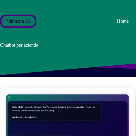
Salta
al
contenuto
Vimmera
AI
Home
Chatbot per aziende