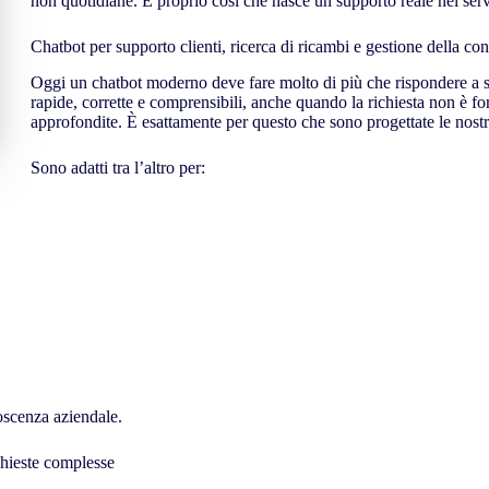
non quotidiane. È proprio così che nasce un supporto reale nel serviz
Chatbot per supporto clienti, ricerca di ricambi e gestione della c
Oggi un chatbot moderno deve fare molto di più che rispondere a se
rapide, corrette e comprensibili, anche quando la richiesta non è 
approfondite. È esattamente per questo che sono progettate le nostr
Sono adatti tra l’altro per:
noscenza aziendale.
hieste complesse