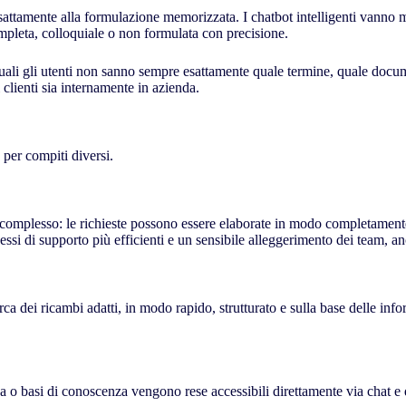
ttamente alla formulazione memorizzata. I chatbot intelligenti vanno mo
pleta, colloquiale o non formulata con precisione.
quali gli utenti non sanno sempre esattamente quale termine, quale docu
 clienti sia internamente in azienda.
 per compiti diversi.
 complesso: le richieste possono essere elaborate in modo completamente 
essi di supporto più efficienti e un sensibile alleggerimento dei team, a
erca dei ricambi adatti, in modo rapido, strutturato e sulla base delle in
a o basi di conoscenza vengono rese accessibili direttamente via chat e q