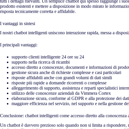
tutti i dettagli rilevanti. Un semplice chatbot qui spesso raggiunge i su
prodotto esistenti e mettere a disposizione in modo mirato le informazio
risposta tecnicamente corretta e affidabile.
I vantaggi in sintesi
I nostri chatbot intelligenti uniscono interazione rapida, messa a dispos
I principali vantaggi:
supporto clienti intelligente 24 ore su 24
supporto nella ricerca di ricambi
accesso diretto a conoscenze, documenti e informazioni di prodo
gestione sicura anche di richieste complesse e casi particolari
risposte affidabili anche con grandi volumi di dati simili
risposte più rapide a domande ricorrenti o complesse
alleggerimento di supporto, assistenza e reparti specialistici intern
utilizzo delle conoscenze aziendali da Vimmera Cortex
elaborazione sicura, conforme al GDPR e alla protezione dei dat
maggiore efficienza nel servizio, nel supporto e nella gestione d
Conclusione: chatbot intelligenti come accesso diretto alla conoscenza 
Un chatbot è davvero prezioso solo quando non si limita a rispondere, ma