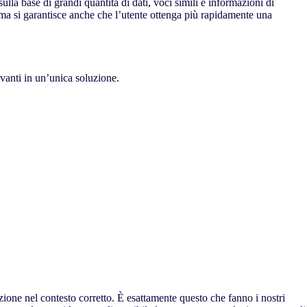
sulla base di grandi quantità di dati, voci simili e informazioni di
, ma si garantisce anche che l’utente ottenga più rapidamente una
evanti in un’unica soluzione.
zione nel contesto corretto. È esattamente questo che fanno i nostri