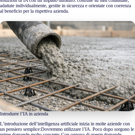
soluzioni di IA con un impatto duraturo: costruite su basi collaudate,
adattate individualmente, gestite in sicurezza e orientate con coerenza
al beneficio per la rispettiva azienda.
Introdurre l’IA in azienda
L’introduzione dell’intelligenza artificiale inizia in molte aziende con
un pensiero semplice:Dovremmo utilizzare l’IA. Poco dopo sorgono le
prime domande molto concrete: Con ognuna di queste domande