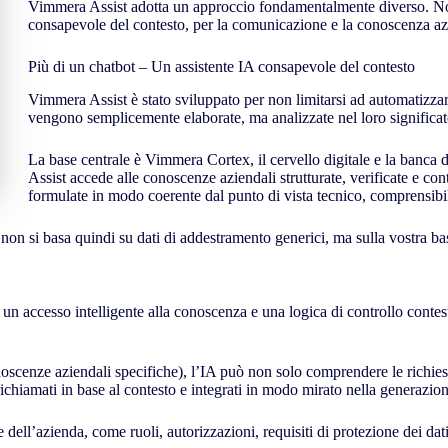
Vimmera Assist adotta un approccio fondamentalmente diverso. Non si
consapevole del contesto, per la comunicazione e la conoscenza az
Più di un chatbot – Un assistente IA consapevole del contesto
Vimmera Assist è stato sviluppato per non limitarsi ad automatizzar
vengono semplicemente elaborate, ma analizzate nel loro significato 
La base centrale è Vimmera Cortex, il cervello digitale e la banca
Assist accede alle conoscenze aziendali strutturate, verificate e co
formulate in modo coerente dal punto di vista tecnico, comprensibil
 non si basa quindi su dati di addestramento generici, ma sulla vostra ba
un accesso intelligente alla conoscenza e una logica di controllo contes
scenze aziendali specifiche), l’IA può non solo comprendere le richieste
ichiamati in base al contesto e integrati in modo mirato nella generazion
dell’azienda, come ruoli, autorizzazioni, requisiti di protezione dei dati