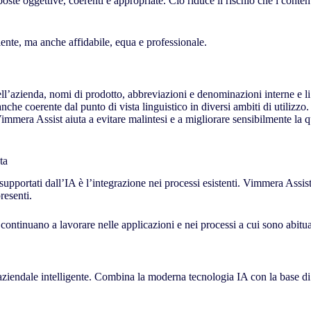
ste oggettive, coerenti e appropriate. Ciò riduce il rischio che i conte
ente, ma anche affidabile, equa e professionale.
ll’azienda, nomi di prodotto, abbreviazioni e denominazioni interne e li 
he coerente dal punto di vista linguistico in diversi ambiti di utilizzo. 
immera Assist aiuta a evitare malintesi e a migliorare sensibilmente la 
ta
 supportati dall’IA è l’integrazione nei processi esistenti. Vimmera Assi
resenti.
ontinuano a lavorare nelle applicazioni e nei processi a cui sono abitua
endale intelligente. Combina la moderna tecnologia IA con la base di 