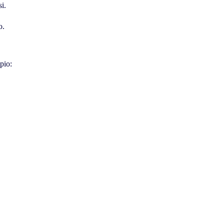
i.
o.
pio: