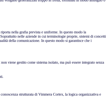
nuti vengano generalizzati troppo in fretta, formulati in modo ambiguo o
riporta nella grafia prevista e uniforme. In questo modo la
Soprattutto nelle aziende in cui terminologie proprie, sistemi di concetti
qualità della comunicazione. In questo modo si garantisce che i
st non viene gestito come sistema isolato, ma può essere integrato senza
ti.
conoscenza strutturata di Vimmera Cortex, la logica organizzativa e