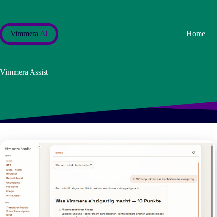
Salta
al
contenuto
Vimmera
AI
Home
Vimmera Assist