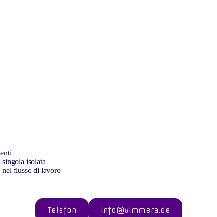
tenti
 singola isolata
nel flusso di lavoro
Telefon
info@vimmera.de