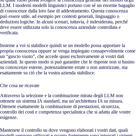
LLM
. I moderni modelli linguistici portano con sé un enorme bagaglio
di conoscenze dalla loro fase di addestramento. Questa conoscenza
può essere utile, ad esempio per contesti generali, linguaggio o
deduzioni logiche. In alcuni scenari, tuttavia, è indesiderata, perché
deve essere utilizzata solo la conoscenza aziendale controllata e
verificata.
Insieme a voi si stabilisce quindi se un modello possa apportare la
propria conoscenza oppure se venga impiegato consapevolmente come
un “guscio vuoto”, che accede quasi esclusivamente
ai
vostri dati
aziendali. In questo modo si può garantire che le risposte non si basino
su conoscenze esterne, potenzialmente errate o non autorizzate, ma
esattamente su ciò che la vostra azienda stabilisce.
Che cosa ne ricavate
Attraverso la selezione e la combinazione mirata degli
LLM
non
ottenete un sistema IA standard, ma un’architettura IA su misura.
Ottenete esattamente la combinazione di prestazioni, sicurezza,
controllo dei costi e competenza specialistica che si adatta alle vostre
esigenze.
Mantenete il controllo su dove vengono elaborati i vostri dati, quali
modelli vengono utilizzati e quanto fortemente sono integrati i sistemi