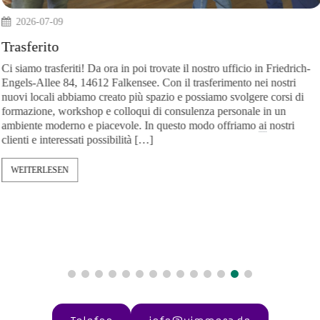
2026-07-09
Si
Trasferito
de. Il
Ci siamo trasferiti! Da ora in poi trovate il nostro ufficio in Fr
ere,
Engels-Allee 84, 14612 Falkensee. Con il trasferimento nei n
nuovi locali abbiamo creato più spazio e possiamo svolgere co
formazione, workshop e colloqui di consulenza personale in 
ambiente moderno e piacevole. In questo modo offriamo
ai
no
clienti e interessati possibilità […]
WEITERLESEN