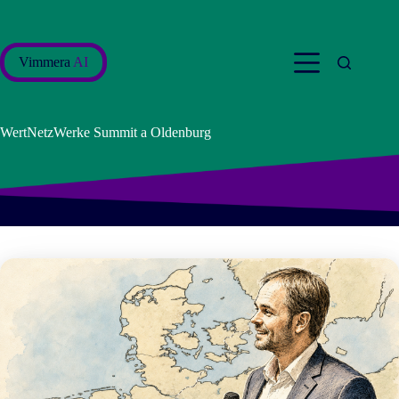
Salta
al
contenuto
Vimmera
AI
WertNetzWerke Summit a Oldenburg