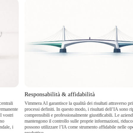
Responsabilità & affidabilità
li
Vimmera
AI
garantisce la qualità dei risultati attraverso principi
nente
processi definiti. In questo modo, i risultati dell’IA sono riprodu
tri
comprensibili e professionalmente giustificabili. Le aziende
mantengono il controllo sulle proprie informazioni, riducono i r
, i
possono utilizzare l’IA come strumento affidabile nelle operazi
produttive.