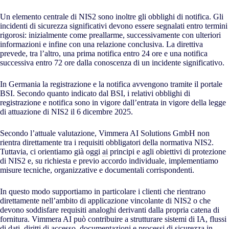
Un elemento centrale di NIS2 sono inoltre gli obblighi di notifica. Gli
incidenti di sicurezza significativi devono essere segnalati entro termini
rigorosi: inizialmente come preallarme, successivamente con ulteriori
informazioni e infine con una relazione conclusiva. La direttiva
prevede, tra l’altro, una prima notifica entro 24 ore e una notifica
successiva entro 72 ore dalla conoscenza di un incidente significativo.
In Germania la registrazione e la notifica avvengono tramite il portale
BSI. Secondo quanto indicato dal BSI, i relativi obblighi di
registrazione e notifica sono in vigore dall’entrata in vigore della legge
di attuazione di NIS2 il 6 dicembre 2025.
Secondo l’attuale valutazione, Vimmera
AI
Solutions GmbH non
rientra direttamente tra i requisiti obbligatori della normativa NIS2.
Tuttavia, ci orientiamo già oggi
ai
principi e agli obiettivi di protezione
di NIS2 e, su richiesta e previo accordo individuale, implementiamo
misure tecniche, organizzative e documentali corrispondenti.
In questo modo supportiamo in particolare i clienti che rientrano
direttamente nell’ambito di applicazione vincolante di NIS2 o che
devono soddisfare requisiti analoghi derivanti dalla propria catena di
fornitura. Vimmera
AI
può contribuire a strutturare sistemi di IA, flussi
di dati, diritti di accesso, documentazioni e processi di sicurezza in