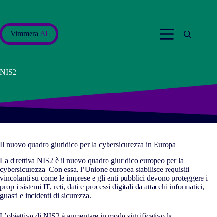
Salta
al
contenuto
Vimmera
AI
NIS2
Il nuovo quadro giuridico per la cybersicurezza in Europa
La direttiva NIS2 è il nuovo quadro giuridico europeo per la
cybersicurezza. Con essa, l’Unione europea stabilisce requisiti
vincolanti su come le imprese e gli enti pubblici devono proteggere i
propri sistemi IT, reti, dati e processi digitali da attacchi informatici,
guasti e incidenti di sicurezza.
L’obiettivo di NIS2 è aumentare in modo significativo la