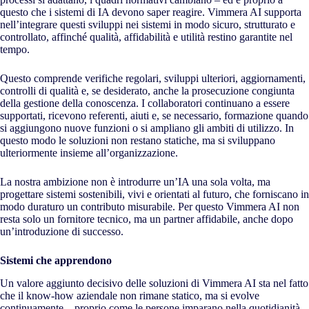
questo che i sistemi di IA devono saper reagire. Vimmera
AI
supporta
nell’integrare questi sviluppi nei sistemi in modo sicuro, strutturato e
controllato, affinché qualità, affidabilità e utilità restino garantite nel
tempo.
Questo comprende verifiche regolari, sviluppi ulteriori, aggiornamenti,
controlli di qualità e, se desiderato, anche la prosecuzione congiunta
della gestione della conoscenza. I collaboratori continuano a essere
supportati, ricevono referenti, aiuti e, se necessario, formazione quando
si aggiungono nuove funzioni o si ampliano gli ambiti di utilizzo. In
questo modo le soluzioni non restano statiche, ma si sviluppano
ulteriormente insieme all’organizzazione.
La nostra ambizione non è introdurre un’IA una sola volta, ma
progettare sistemi sostenibili, vivi e orientati al futuro, che forniscano in
modo duraturo un contributo misurabile. Per questo Vimmera
AI
non
resta solo un fornitore tecnico, ma un partner affidabile, anche dopo
un’introduzione di successo.
Sistemi che apprendono
Un valore aggiunto decisivo delle soluzioni di Vimmera
AI
sta nel fatto
che il know-how aziendale non rimane statico, ma si evolve
continuamente – proprio come le persone imparano nella quotidianità