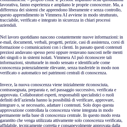
lavorativa, fanno esperienza e ampliano le proprie conoscenze. Ma, a
differenza dei sistemi che apprendono liberamente e senza controllo,
questo apprendimento in Vimmera
AI
avviene in modo strutturato,
tracciabile, verificato e integrato in sicurezza in chiari processi
aziendali.
Nel lavoro quotidiano nascono costantemente nuove informazioni: in
e-mail, documenti, verbali, progetti, perizie, casi di assistenza, corsi di
formazione o comunicazioni con i clienti. In passato questi contenuti
preziosi andavano spesso persi oppure restavano nascosti nelle menti
dei singoli o in sistemi isolati. Vimmera
AI
può riconoscere tali
informazioni, strutturarle in modo sensato e identificarle come
conoscenza potenzialmente rilevante, senza trasferirle in modo non
verificato o automatico nei patrimoni centrali di conoscenza.
Invece, la nuova conoscenza viene inizialmente riconosciuta,
contrassegnata, preparata e, nel passaggio successivo, verificata e
approvata. Collaboratori esperti, responsabili specialistici o ruoli
definiti dell’azienda hanno la possibilità di verificare, approvare,
integrare o, se necessario, adattare i contenuti. Solo dopo questa
approvazione controllata la conoscenza viene integrata in modo
permanente nella base di conoscenza centrale. In questo modo resta
garantito che venga utilizzata attivamente solo conoscenza verificata,
affidabile, tecnicamente corretta e consapevolmente approvata dalla