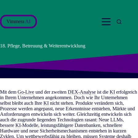
Zum
Inhalt
springen
Vimmera
AI
18. Pflege, Betreuung & Weiterentwicklung
Mit dem
Go-Live
und der zweiten
DEX-Analyse
ist die
KI
erfolgreich
in Ihrem Unternehmen angekommen. Doch wie Ihr Unternehmen
selbst bleibt auch Ihre
KI
nicht stehen. Produkte verändern sich,
Prozesse werden angepasst, neue Erkenntnisse entstehen, Märkte und
Anforderungen entwickeln sich weiter. Gleichzeitig entwickeln sich
auch die zugrunde liegenden Technologien rasant: Neue LLMs,
bessere
KI
-Modelle, leistungsfähigere Datenbanken, schnellere
Hardware und neue Sicherheitsmechanismen entstehen in kurzen
Zyklen. Um wettbewerbsfähig zu bleiben, müssen Systeme deshalb