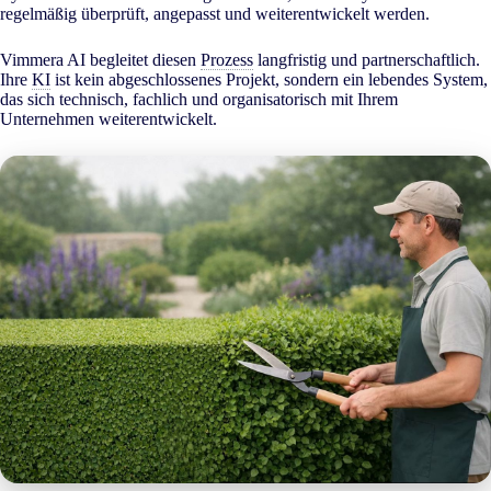
regelmäßig überprüft, angepasst und weiterentwickelt werden.
Vimmera
AI
begleitet diesen
Prozess
langfristig und partnerschaftlich.
Ihre
KI
ist kein abgeschlossenes Projekt, sondern ein lebendes System,
das sich technisch, fachlich und organisatorisch mit Ihrem
Unternehmen weiterentwickelt.