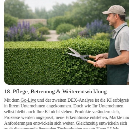
18. Pflege, Betreuung & Weiterentwicklung
Mit dem
Go-Live
und der zweiten DEX-Analyse ist die KI erfolgreich
in Ihrem Unternehmen angekommen. Doch wie Ihr Unternehmen
selbst bleibt auch Ihre KI nicht stehen. Produkte verändern sich,
Prozesse werden angepasst, neue Erkenntnisse entstehen, Märkte und
Anforderungen entwickeln sich weiter. Gleichzeitig entwickeln sich
auch die zugrunde liegenden Technologien rasant: Neue LLMs,