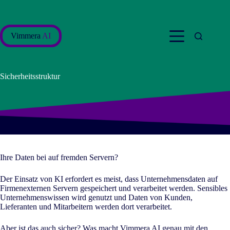
Zum
Inhalt
springen
Vimmera
AI
Sicherheitsstruktur
Ihre Daten bei auf fremden Servern?
Der Einsatz von KI erfordert es meist, dass Unternehmensdaten auf
Firmenexternen Servern gespeichert und verarbeitet werden. Sensibles
Unternehmenswissen wird genutzt und Daten von Kunden,
Lieferanten und Mitarbeitern werden dort verarbeitet.
Aber ist das auch sicher? Was macht Vimmera
AI
genau mit den