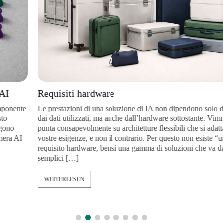
Requisiti hardware
ente
Le prestazioni di una soluzione di IA non dipendono solo dai mo
dai dati utilizzati, ma anche dall’hardware sottostante. Vimmera
punta consapevolmente su architetture flessibili che si adattano a
AI
vostre esigenze, e non il contrario. Per questo non esiste “un un
requisito hardware, bensì una gamma di soluzioni che va da sis
semplici […]
WEITERLESEN