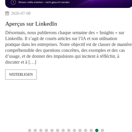
2026-07-08
Aperçus sur LinkedIn
Désormais, nous publierons chaque semaine 
LinkedIn. Il s’agit de courts articles sur l’IA 
pratique dans les entreprises. Notre objectif
ourg
compréhensible des questions concrètes, des
d’usage, et de donner des impulsions qui incit
ertNetzWerke Summit à
discuter et à […]
: numérisation,
décideuses et décideurs
voies concrètes vers
WEITERLESEN
rtera des impulsions