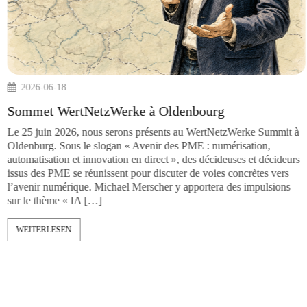
n raison de son
2026-06-18
itue à l’intersection de
la sécurité de
Sommet WertNetzWerke à Oldenb
nsi, plusieurs
nément. Nous ne les
Le 25 juin 2026, nous serons présents au W
Oldenburg. Sous le slogan « Avenir des PME 
automatisation et innovation en direct », des 
issus des PME se réunissent pour discuter de 
l’avenir numérique. Michael Merscher y appo
sur le thème « IA […]
WEITERLESEN