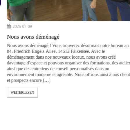
2026-07-09
des « Insights » sur
Nous avons déménagé
et son utilisation
 est de classer de manière
Nous avons déménagé ! Vous trouverez dés
 exemples et des cas
84, Friedrich-Engels-Allee, 14612 Falkens
ent à réfléchir, à
déménagement dans nos nouveaux locaux, 
davantage d’espace et pouvons organiser de
ainsi que des entretiens de conseil personn
environnement moderne et agréable. Nous of
et prospects encore […]
WEITERLESEN