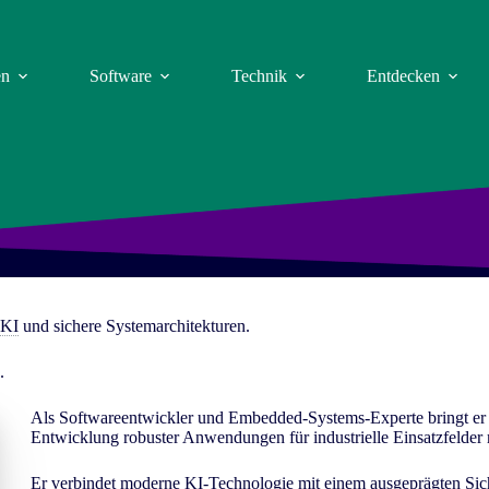
en
Software
Technik
Entdecken
KI
und sichere Systemarchitekturen.
.
Als Softwareentwickler und Embedded-Systems-Experte bringt er
Entwicklung robuster Anwendungen für industrielle Einsatzfelder 
Er verbindet moderne
KI
-Technologie mit einem ausgeprägten Sich