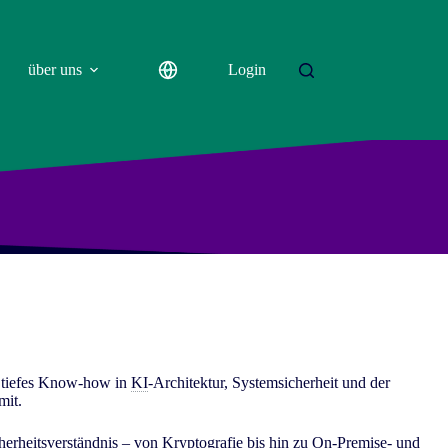
über uns
Login
 tiefes Know-how in
KI
-Architektur, Systemsicherheit und der
mit.
erheitsverständnis – von Kryptografie bis hin zu On-Premise- und