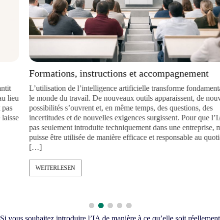
Formations, instructions et accompagnement
L’utilisation de l’intelligence artificielle transforme fondamentale
le monde du travail. De nouveaux outils apparaissent, de nouvelle
eu
possibilités s’ouvrent et, en même temps, des questions, des
incertitudes et de nouvelles exigences surgissent. Pour que l’IA ne
se
pas seulement introduite techniquement dans une entreprise, mais
puisse être utilisée de manière efficace et responsable au quotidien,
[…]
WEITERLESEN
Si vous souhaitez introduire l’IA de manière à ce qu’elle soit réellement