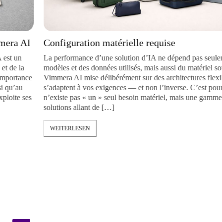
I
Configuration matérielle requise
La performance d’une solution d’IA ne dépend pas seulement des
modèles et des données utilisés, mais aussi du matériel sous-jacent
e
Vimmera
AI
mise délibérément sur des architectures flexibles qui
s’adaptent à vos exigences — et non l’inverse. C’est pourquoi il
s
n’existe pas « un » seul besoin matériel, mais une gamme de
solutions allant de […]
WEITERLESEN